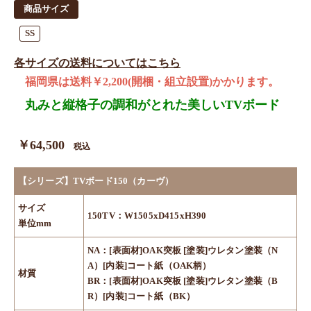
商品サイズ
SS
各サイズの送料についてはこちら
福岡県は送料￥2,200(開梱・組立設置)かかります。
丸みと縦格子の調和がとれた美しいTVボード
￥64,500
税込
【シリーズ】TVボード150（カーヴ）
サイズ
150TV：W1505xD415xH390
単位mm
NA：[表面材]OAK突板 [塗装]ウレタン塗装（N
A）[内装]コート紙（OAK柄）
材質
BR：[表面材]OAK突板 [塗装]ウレタン塗装（B
R）[内装]コート紙（BK）