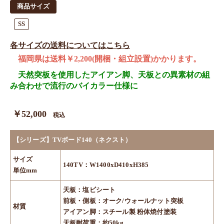
商品サイズ
SS
各サイズの送料についてはこちら
福岡県は送料￥2,200(開梱・組立設置)かかります。
天然突板を使用したアイアン脚、天板との異素材の組
み合わせで流行のバイカラー仕様に
￥52,000
税込
【シリーズ】TVボード140（ネクスト）
サイズ
140TV：W1400xD410xH385
単位mm
天板：塩ビシート
前板・側板：オーク/ウォールナット突板
材質
アイアン脚：スチール製 粉体焼付塗装
天板耐荷重：約50kg