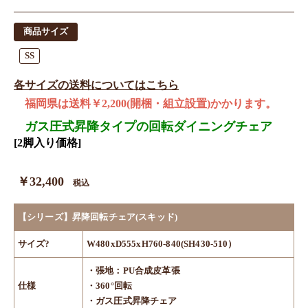
商品サイズ
SS
各サイズの送料についてはこちら
福岡県は送料￥2,200(開梱・組立設置)かかります。
ガス圧式昇降タイプの回転ダイニングチェア
[2脚入り価格]
￥32,400
税込
【シリーズ】昇降回転チェア(スキッド)
サイズ?
W480xD555xH760-840(SH430-510）
・張地：PU合成皮革張
仕様
・360°回転
・ガス圧式昇降チェア