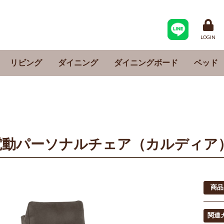
LOGIN
リビング
ダイニング
ダイニングボード
ベッド
シングル
シングル
リビングボード
サイドボード
サイドテーブル
テーブル
チェア
ベンチ
LDセット
ダイニングセット
食器棚
レンジ台
カウンター
フレー
マット
セミダブ
セミダブ
ダブル
ダブル
クイーン
クイーン
電動パーソナルチェア（カルディア
商品
関連