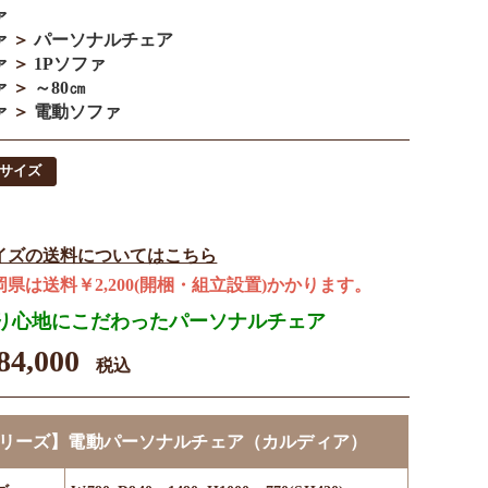
ァ
ァ
＞
パーソナルチェア
ァ
＞
1Pソファ
ァ
＞
～80㎝
ァ
＞
電動ソファ
サイズ
イズの送料についてはこちら
岡県は送料￥2,200(開梱・組立設置)かかります。
り心地にこだわったパーソナルチェア
4,000
税込
リーズ】電動パーソナルチェア（カルディア）