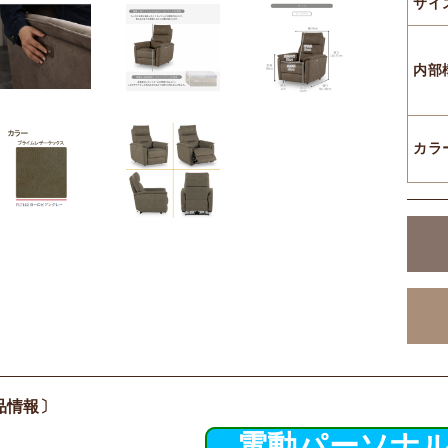
サイ
内部
カラ
品情報〕
電動パーソナ