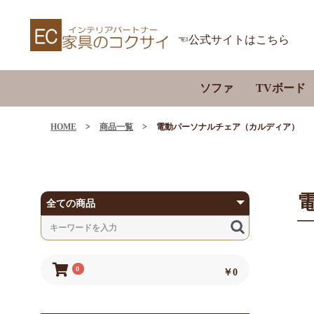
☜公式サイトはこちら
ソファ
TVボード
201cm～
201cm～
1Pソファ
2Pソファ
3Pソファ
カウチソファ
電動ソファ
パーソナルチェア
ソファベッド
HOME
>
商品一覧
>
電動パーソナルチェア（カルディア）
～200cm
～200cm
～180cm
～180cm
～150cm
～150cm
～120cm
～120cm
～80cm
～90cm
0
￥0