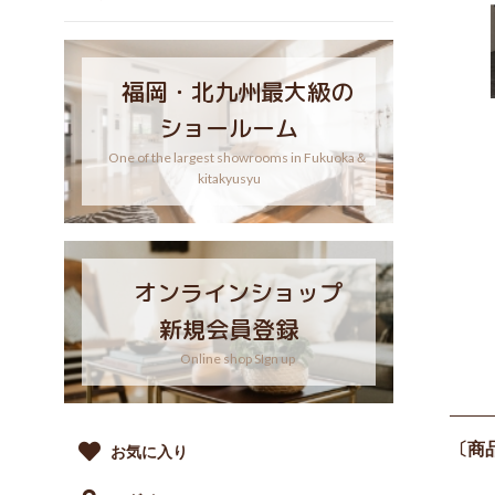
福岡・北九州最大級の
ショールーム
One of the largest showrooms in Fukuoka＆
kitakyusyu
オンラインショップ
新規会員登録
Online shop SIgn up
〔商
お気に入り