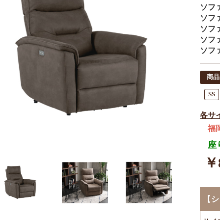
ソフ
ソフ
ソフ
ソフ
ソフ
商品
SS
各サ
福
座
￥8
【シ