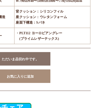
ズ
W790xD940〜1490xH1000〜770(SH420)mm
背クッション：シリコンフィル
構造
座クッション：ウレタンフォーム
座面下構造：Sバネ
・PLT112 ヨーロピアングレー
ー
(プライムレザーテックス)
ただいま品切れ中です。
お気に入りに追加
ルチェア