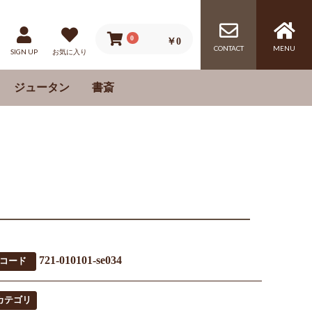
0
￥0
CONTACT
MENU
SIGN UP
お気に入り
ジュータン
書斎
ム
レス
机
チェア
ゲーミングチェア
書棚
ル
ル
）
721-010101-se034
コード
カテゴリ