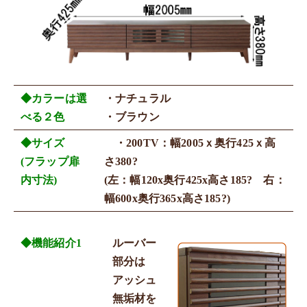
◆カラーは選
・ナチュラル
べる２色
・ブラウン
◆サイズ
・200TV：幅2005ｘ奥行425ｘ高
(フラップ扉
さ380?
内寸法)
(左：幅120x奥行425x高さ185? 右：
幅600x奥行365x高さ185?)
◆機能紹介1
ルーバー
部分は
アッシュ
無垢材を