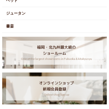
ベッド
ジュータン
書斎
福岡・北九州最大級の
ショールーム
One of the largest showrooms in Fukuoka＆kitakyusyu
オンラインショップ
新規会員登録
Online shop SIgn up