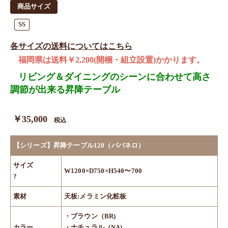
商品サイズ
SS
各サイズの送料についてはこちら
福岡県は送料￥2,200(開梱・組立設置)かかります。
リビング＆ダイニングのシーンに合わせて高さ
調節が出来る昇降テーブル
￥35,000
税込
【シリーズ】昇降テーブル120（ババネロ）
サイズ
W1200×D750×H540〜700
?
素材
天板:メラミン化粧板
・ブラウン（BR)
カラー
・ナチュラル（NA)