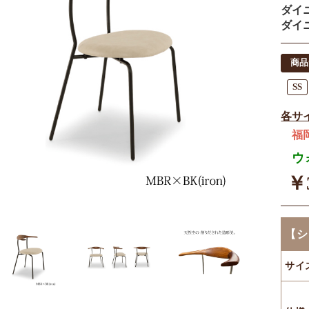
ダイ
ダイ
商品
SS
各サ
福
ウ
￥3
【シ
サイ