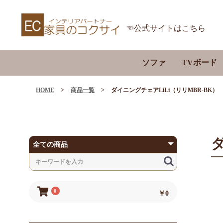
☜公式サイトはこちら
ソファ
TVボード
201cm～
201cm～
1Pソファ
2Pソファ
3Pソファ
カウチソファ
電動ソファ
パーソナルチェア
ソファベッド
HOME
>
商品一覧
>
ダイニングチェアLiLi（リリMBR-BK）
～200cm
～200cm
～180cm
～180cm
～150cm
～150cm
ダ
～120cm
～120cm
～80cm
～90cm
0
￥0