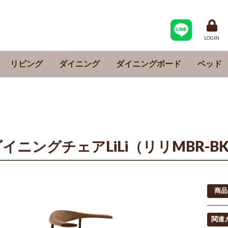
LOGIN
リビング
ダイニング
ダイニングボード
ベッド
シングル
シングル
リビングボード
サイドボード
サイドテーブル
テーブル
チェア
ベンチ
LDセット
ダイニングセット
食器棚
レンジ台
カウンター
フレー
マット
セミダブ
セミダブ
ダブル
ダブル
クイーン
クイーン
イニングチェアLiLi（リリMBR-B
商品
関連