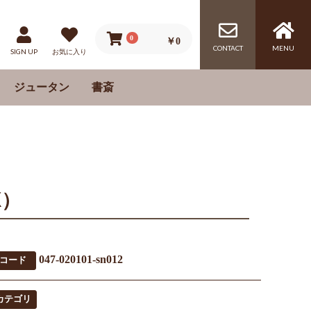
0
￥0
CONTACT
MENU
SIGN UP
お気に入り
ジュータン
書斎
ム
レス
机
チェア
ゲーミングチェア
書棚
ル
ル
K）
047-020101-sn012
コード
カテゴリ