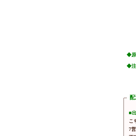
◆
◆
配
■
こ
7