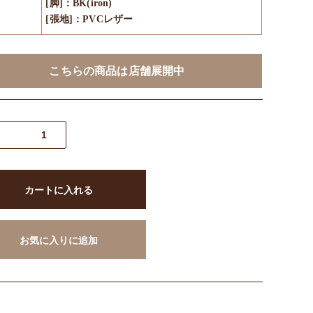
[脚]：BK(iron)
[張地]：PVCレザー
こちらの商品は店舗展開中
カートに入れる
お気に入りに追加