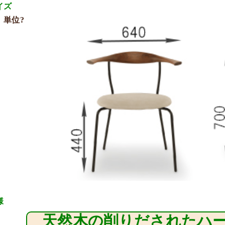
イズ
位?
様
天然木の削りだされたハ