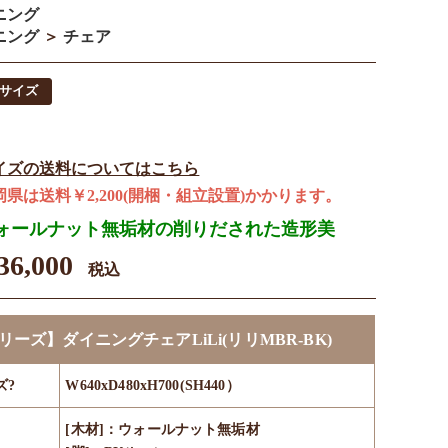
ニング
ニング
＞
チェア
サイズ
イズの送料についてはこちら
岡県は送料￥2,200(開梱・組立設置)かかります。
ォールナット無垢材の削りだされた造形美
6,000
税込
リーズ】ダイニングチェアLiLi(リリMBR-BK)
ズ?
W640xD480xH700(SH440）
[木材]：ウォールナット無垢材